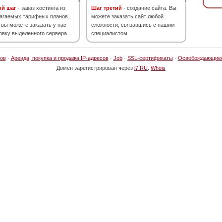
ой шаг
- заказ хостинга из
Шаг третий
- создание сайта. Вы
агаемых тарифных планов.
можете заказать сайт любой
 вы можете заказать у нас
сложности, связавшись с нашим
овку выделенного сервера.
специалистом.
ов
·
Аренда, покупка и продажа IP-адресов
·
Job
·
SSL-сертификаты
·
Освобождающие
Домен зарегистрирован через
i7.RU
.
Whois