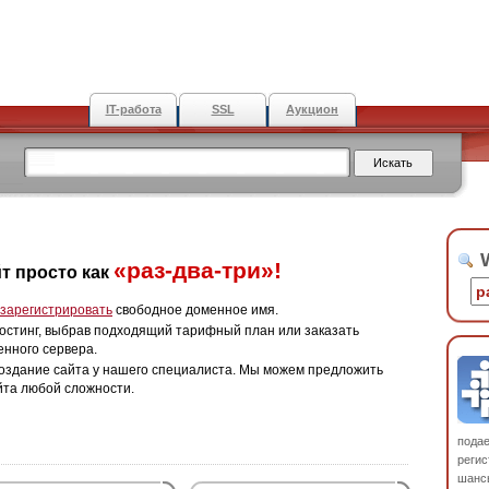
IT-работа
SSL
Аукцион
W
«раз-два-три»!
т просто как
зарегистрировать
свободное доменное имя.
остинг, выбрав подходящий тарифный план или заказать
енного сервера.
оздание сайта у нашего специалиста. Мы можем предложить
йта любой сложности.
пода
регис
шанс