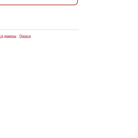
ся домены
·
Прокси