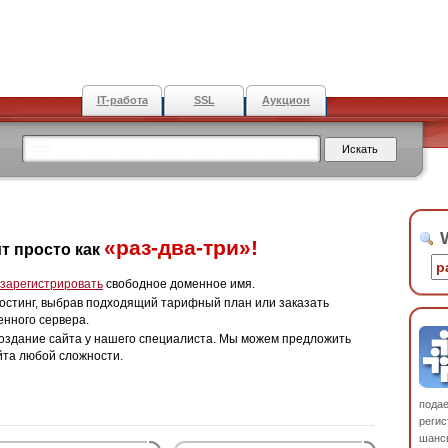
IT-работа
SSL
Аукцион
W
«раз-два-три»!
т просто как
зарегистрировать
свободное доменное имя.
остинг, выбрав подходящий тарифный план или заказать
енного сервера.
оздание сайта у нашего специалиста. Мы можем предложить
йта любой сложности.
пода
регис
шанс