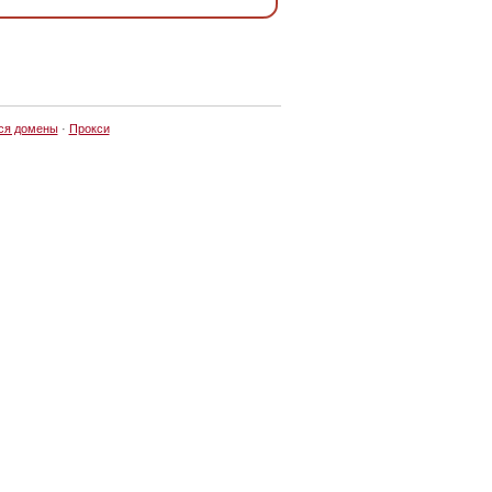
ся домены
·
Прокси