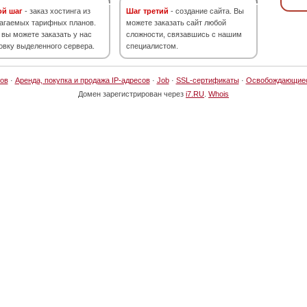
ой шаг
- заказ хостинга из
Шаг третий
- создание сайта. Вы
агаемых тарифных планов.
можете заказать сайт любой
 вы можете заказать у нас
сложности, связавшись с нашим
овку выделенного сервера.
специалистом.
ов
·
Аренда, покупка и продажа IP-адресов
·
Job
·
SSL-сертификаты
·
Освобождающие
Домен зарегистрирован через
i7.RU
.
Whois