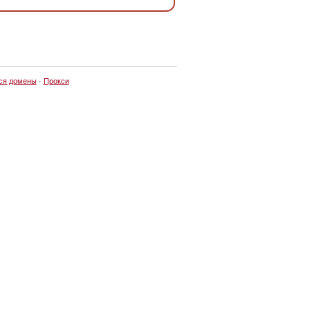
ся домены
·
Прокси