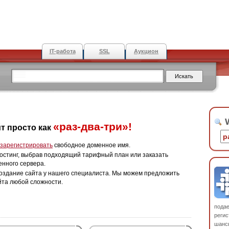
IT-работа
SSL
Аукцион
W
«раз-два-три»!
т просто как
зарегистрировать
свободное доменное имя.
остинг, выбрав подходящий тарифный план или заказать
енного сервера.
оздание сайта у нашего специалиста. Мы можем предложить
йта любой сложности.
пода
регис
шанс