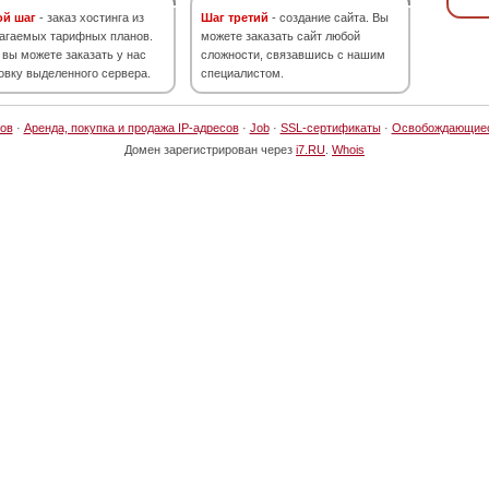
ой шаг
- заказ хостинга из
Шаг третий
- создание сайта. Вы
агаемых тарифных планов.
можете заказать сайт любой
 вы можете заказать у нас
сложности, связавшись с нашим
овку выделенного сервера.
специалистом.
ов
·
Аренда, покупка и продажа IP-адресов
·
Job
·
SSL-сертификаты
·
Освобождающие
Домен зарегистрирован через
i7.RU
.
Whois