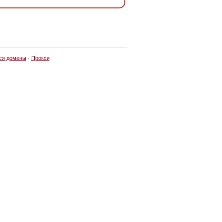
ся домены
·
Прокси