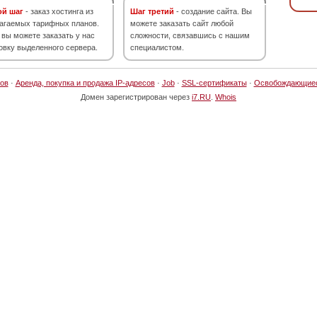
ой шаг
- заказ хостинга из
Шаг третий
- создание сайта. Вы
агаемых тарифных планов.
можете заказать сайт любой
 вы можете заказать у нас
сложности, связавшись с нашим
овку выделенного сервера.
специалистом.
ов
·
Аренда, покупка и продажа IP-адресов
·
Job
·
SSL-сертификаты
·
Освобождающие
Домен зарегистрирован через
i7.RU
.
Whois