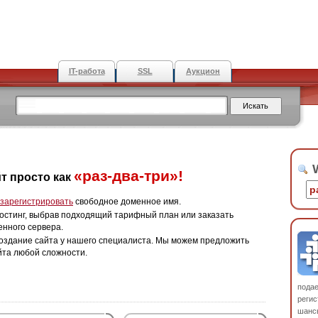
IT-работа
SSL
Аукцион
W
«раз-два-три»!
т просто как
зарегистрировать
свободное доменное имя.
остинг, выбрав подходящий тарифный план или заказать
енного сервера.
оздание сайта у нашего специалиста. Мы можем предложить
йта любой сложности.
пода
регис
шанс