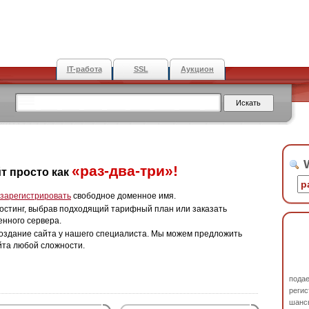
IT-работа
SSL
Аукцион
W
«раз-два-три»!
т просто как
зарегистрировать
свободное доменное имя.
остинг, выбрав подходящий тарифный план или заказать
енного сервера.
оздание сайта у нашего специалиста. Мы можем предложить
йта любой сложности.
пода
регис
шанс