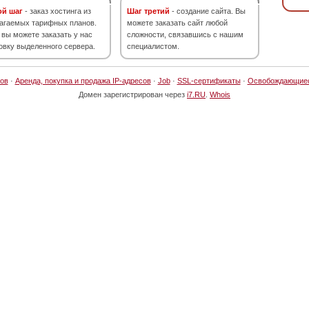
ой шаг
- заказ хостинга из
Шаг третий
- создание сайта. Вы
агаемых тарифных планов.
можете заказать сайт любой
 вы можете заказать у нас
сложности, связавшись с нашим
овку выделенного сервера.
специалистом.
ов
·
Аренда, покупка и продажа IP-адресов
·
Job
·
SSL-сертификаты
·
Освобождающие
Домен зарегистрирован через
i7.RU
.
Whois