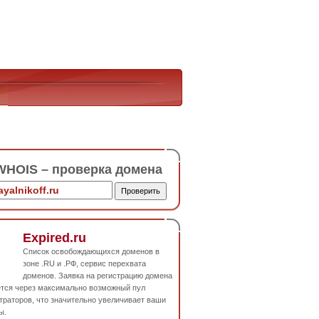
HOIS – проверка домена
Expired.ru
Список освобождающихся доменов в
зоне .RU и .РФ, сервис перехвата
доменов. Заявка на регистрацию домена
ется через максимально возможный пул
траторов, что значительно увеличивает ваши
ы.