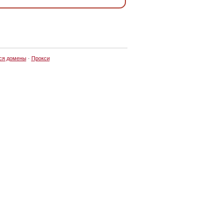
ся домены
·
Прокси