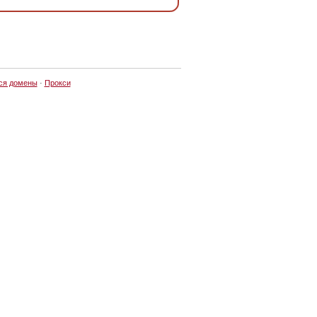
ся домены
·
Прокси