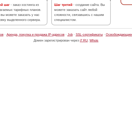
ой шаг
- заказ хостинга из
Шаг третий
- создание сайта. Вы
агаемых тарифных планов.
можете заказать сайт любой
 вы можете заказать у нас
сложности, связавшись с нашим
овку выделенного сервера.
специалистом.
ов
·
Аренда, покупка и продажа IP-адресов
·
Job
·
SSL-сертификаты
·
Освобождающие
Домен зарегистрирован через
i7.RU
.
Whois