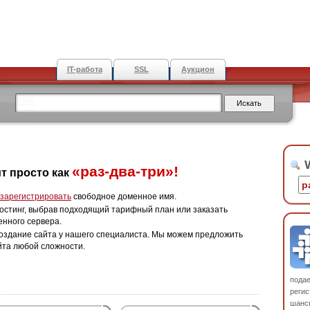
IT-работа
SSL
Аукцион
W
«раз-два-три»!
т просто как
зарегистрировать
свободное доменное имя.
остинг, выбрав подходящий тарифный план или заказать
енного сервера.
оздание сайта у нашего специалиста. Мы можем предложить
йта любой сложности.
пода
регис
шанс