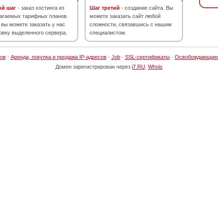
ой шаг
- заказ хостинга из
Шаг третий
- создание сайта. Вы
агаемых тарифных планов.
можете заказать сайт любой
 вы можете заказать у нас
сложности, связавшись с нашим
овку выделенного сервера.
специалистом.
ов
·
Аренда, покупка и продажа IP-адресов
·
Job
·
SSL-сертификаты
·
Освобождающие
Домен зарегистрирован через
i7.RU
.
Whois