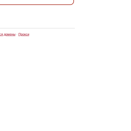
ся домены
·
Прокси