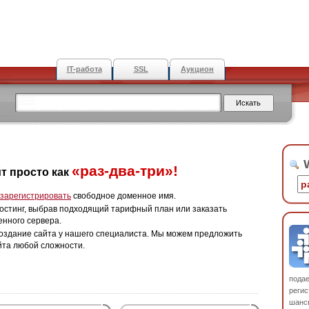
IT-работа
SSL
Аукцион
W
«раз-два-три»!
т просто как
зарегистрировать
свободное доменное имя.
остинг, выбрав подходящий тарифный план или заказать
енного сервера.
оздание сайта у нашего специалиста. Мы можем предложить
йта любой сложности.
пода
регис
шанс