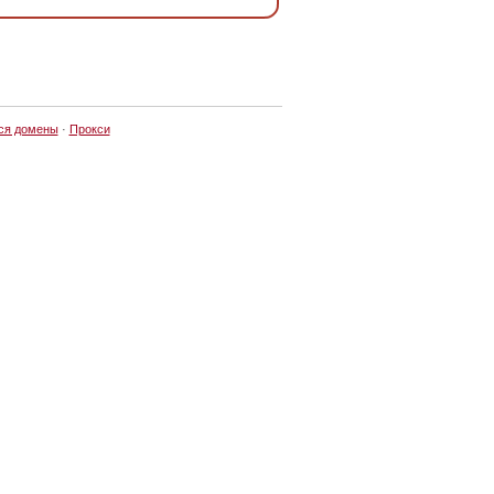
ся домены
·
Прокси