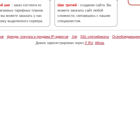
ой шаг
- заказ хостинга из
Шаг третий
- создание сайта. Вы
агаемых тарифных планов.
можете заказать сайт любой
 вы можете заказать у нас
сложности, связавшись с нашим
овку выделенного сервера.
специалистом.
ов
·
Аренда, покупка и продажа IP-адресов
·
Job
·
SSL-сертификаты
·
Освобождающие
Домен зарегистрирован через
i7.RU
.
Whois