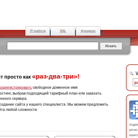
IT-работа
SSL
Аукцион
W
«раз-два-три»!
т просто как
зарегистрировать
свободное доменное имя.
остинг, выбрав подходящий тарифный план или заказать
енного сервера.
оздание сайта у нашего специалиста. Мы можем предложить
йта любой сложности.
пода
регис
шанс