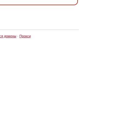
ся домены
·
Прокси