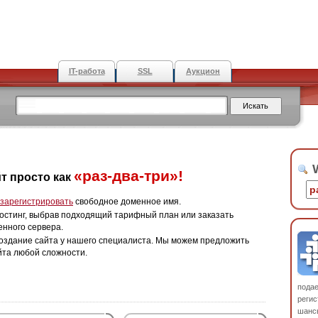
IT-работа
SSL
Аукцион
W
«раз-два-три»!
т просто как
зарегистрировать
свободное доменное имя.
остинг, выбрав подходящий тарифный план или заказать
енного сервера.
оздание сайта у нашего специалиста. Мы можем предложить
йта любой сложности.
пода
регис
шанс