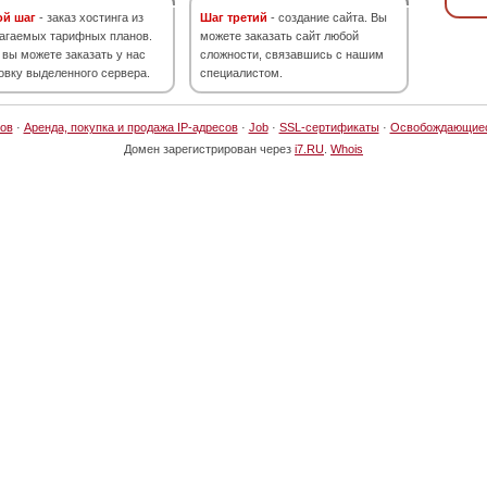
ой шаг
- заказ хостинга из
Шаг третий
- создание сайта. Вы
агаемых тарифных планов.
можете заказать сайт любой
 вы можете заказать у нас
сложности, связавшись с нашим
овку выделенного сервера.
специалистом.
ов
·
Аренда, покупка и продажа IP-адресов
·
Job
·
SSL-сертификаты
·
Освобождающие
Домен зарегистрирован через
i7.RU
.
Whois