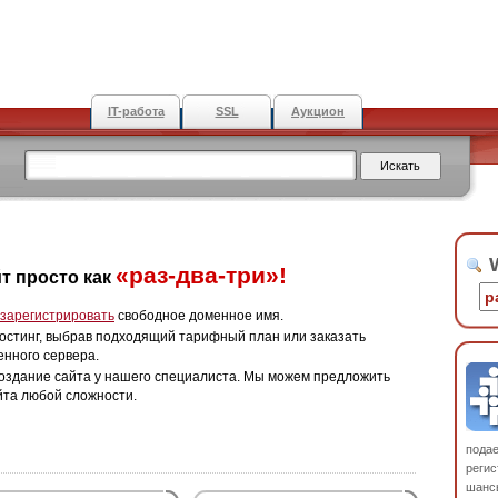
IT-работа
SSL
Аукцион
W
«раз-два-три»!
т просто как
зарегистрировать
свободное доменное имя.
остинг, выбрав подходящий тарифный план или заказать
енного сервера.
оздание сайта у нашего специалиста. Мы можем предложить
йта любой сложности.
пода
регис
шанс