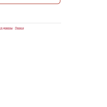
ся домены
·
Прокси