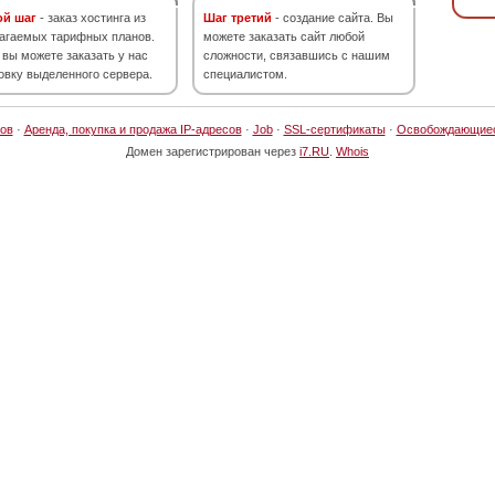
ой шаг
- заказ хостинга из
Шаг третий
- создание сайта. Вы
агаемых тарифных планов.
можете заказать сайт любой
 вы можете заказать у нас
сложности, связавшись с нашим
овку выделенного сервера.
специалистом.
ов
·
Аренда, покупка и продажа IP-адресов
·
Job
·
SSL-сертификаты
·
Освобождающие
Домен зарегистрирован через
i7.RU
.
Whois