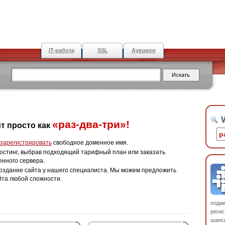
IT-работа
SSL
Аукцион
W
«раз-два-три»!
т просто как
зарегистрировать
свободное доменное имя.
остинг, выбрав подходящий тарифный план или заказать
енного сервера.
оздание сайта у нашего специалиста. Мы можем предложить
йта любой сложности.
пода
регис
шанс