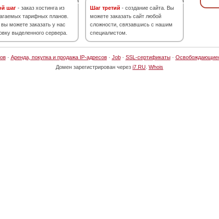
ой шаг
- заказ хостинга из
Шаг третий
- создание сайта. Вы
агаемых тарифных планов.
можете заказать сайт любой
 вы можете заказать у нас
сложности, связавшись с нашим
овку выделенного сервера.
специалистом.
ов
·
Аренда, покупка и продажа IP-адресов
·
Job
·
SSL-сертификаты
·
Освобождающие
Домен зарегистрирован через
i7.RU
.
Whois