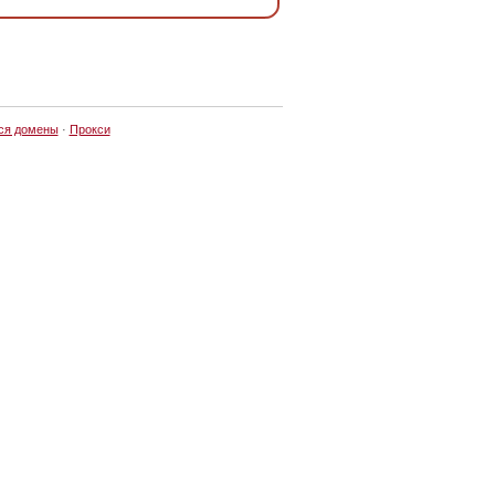
ся домены
·
Прокси