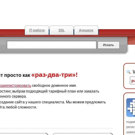
IT-работа
SSL
Аукцион
W
«раз-два-три»!
т просто как
зарегистрировать
свободное доменное имя.
остинг, выбрав подходящий тарифный план или заказать
енного сервера.
оздание сайта у нашего специалиста. Мы можем предложить
йта любой сложности.
пода
регис
шанс