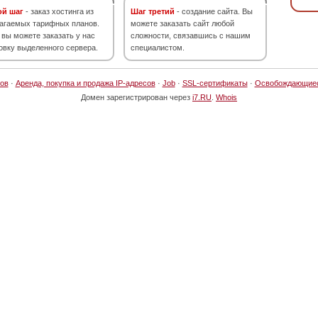
ой шаг
- заказ хостинга из
Шаг третий
- создание сайта. Вы
агаемых тарифных планов.
можете заказать сайт любой
 вы можете заказать у нас
сложности, связавшись с нашим
овку выделенного сервера.
специалистом.
ов
·
Аренда, покупка и продажа IP-адресов
·
Job
·
SSL-сертификаты
·
Освобождающие
Домен зарегистрирован через
i7.RU
.
Whois