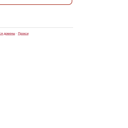
ся домены
·
Прокси