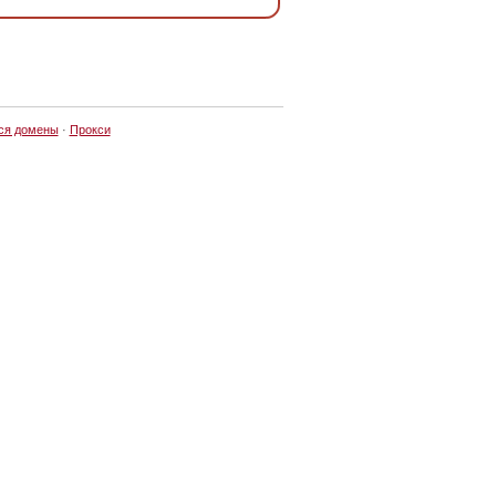
ся домены
·
Прокси