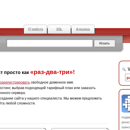
IT-работа
SSL
Аукцион
W
«раз-два-три»!
т просто как
зарегистрировать
свободное доменное имя.
остинг, выбрав подходящий тарифный план или заказать
енного сервера.
оздание сайта у нашего специалиста. Мы можем предложить
йта любой сложности.
пода
регис
шанс