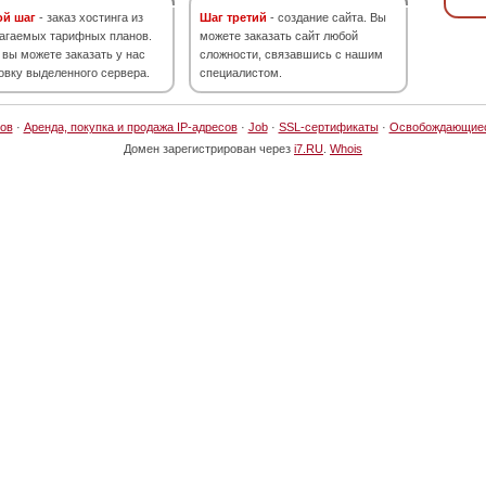
ой шаг
- заказ хостинга из
Шаг третий
- создание сайта. Вы
агаемых тарифных планов.
можете заказать сайт любой
 вы можете заказать у нас
сложности, связавшись с нашим
овку выделенного сервера.
специалистом.
ов
·
Аренда, покупка и продажа IP-адресов
·
Job
·
SSL-сертификаты
·
Освобождающие
Домен зарегистрирован через
i7.RU
.
Whois